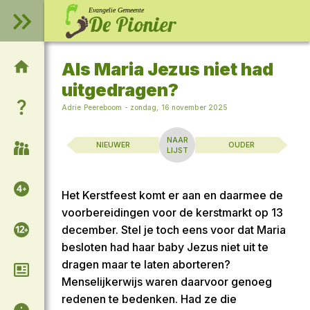
Evangelie Gemeente
De Pionier
Als Maria Jezus niet had
Welkom op onze website!
uitgedragen?
Wie zijn wij?
Adrie Peereboom
-
zondag, 16 november 2025
NAAR
NIEUWER
OUDER
Samenkomsten
LIJST
Voor de kinderen
Het Kerstfeest komt er aan en daarmee de
voorbereidingen voor de kerstmarkt op 13
Voor de tieners
december. Stel je toch eens voor dat Maria
besloten had haar baby Jezus niet uit te
dragen maar te laten aborteren?
Column van Adrie
Menselijkerwijs waren daarvoor genoeg
redenen te bedenken. Had ze die
Algemene informatie