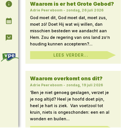
Waarom is er het Grote Gebod?
Algemene informatie
Adrie Peereboom
-
zondag, 26 juli 2026
God moet dit, God moet dat, moet zus,
Agenda
moet zó! Doet Hij wat wij willen, dan
misschien besteden we aandacht aan
Contact & Informatie
Hem. Zou de regering van ons land zo’n
houding kunnen accepteren?...
LEES VERDER...
Waarom overkomt ons dit?
Adrie Peereboom
-
zondag, 19 juli 2026
‘Ben je niet genoeg geslagen, verzet je
je nog altijd? Heel je hoofd doet pijn,
heel je hart is ziek. Van voetzool tot
kruin, niets is ongeschonden: een en al
wonden en builen...