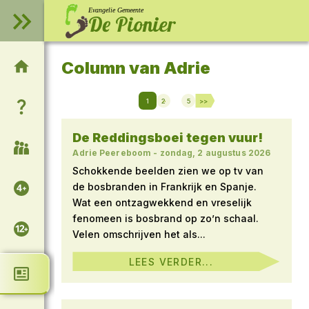
Evangelie Gemeente
De Pionier
Column van Adrie
Welkom op onze website!
1
2
5
>>
Wie zijn wij?
Berichten
paginering
De Reddingsboei tegen vuur!
Samenkomsten
Adrie Peereboom
-
zondag, 2 augustus 2026
Schokkende beelden zien we op tv van
Voor de kinderen
de bosbranden in Frankrijk en Spanje.
Wat een ontzagwekkend en vreselijk
fenomeen is bosbrand op zo’n schaal.
Voor de tieners
Velen omschrijven het als...
LEES VERDER...
Column van Adrie