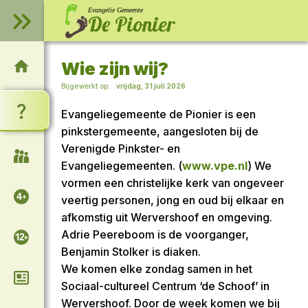
Evangelie Gemeente
De Pionier
Wie zijn wij?
Welkom op onze website!
Bijgewerkt op:
vrijdag, 31 juli 2026
Wie zijn wij?
Evangeliegemeente de Pionier is een
pinkstergemeente, aangesloten bij de
Verenigde Pinkster- en
Samenkomsten
Evangeliegemeenten. (
www.vpe.nl
) We
vormen een christelijke kerk van ongeveer
Voor de kinderen
veertig personen, jong en oud bij elkaar en
afkomstig uit Wervershoof en omgeving.
Adrie Peereboom is de voorganger,
Voor de tieners
Benjamin Stolker is diaken.
We komen elke zondag samen in het
Column van Adrie
Sociaal-cultureel Centrum ‘de Schoof’ in
Wervershoof. Door de week komen we bij