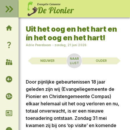
Evangelie Gemeente
De Pionier
Uit het oog en het hart en
Welkom op onze website!
ín het oog en het hart!
Wie zijn wij?
Adrie Peereboom
-
zondag, 21 juni 2026
NAAR
NIEUWER
OUDER
Samenkomsten
LIJST
Voor de kinderen
Door pijnlijke gebeurtenissen 18 jaar
geleden zijn wij (Evangeliegemeente de
Voor de tieners
Pionier en Christengemeente Compas)
elkaar helemaal uit het oog verloren en nu,
totaal onverwacht, is er een nieuwe
Column van Adrie
toenadering ontstaan. Zondag 31 mei
kwamen zij bij ons ‘op visite’ en komende
Algemene informatie