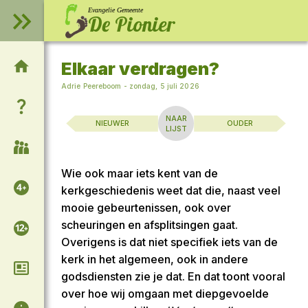
Evangelie Gemeente
De Pionier
Elkaar verdragen?
Welkom op onze website!
Adrie Peereboom
-
zondag, 5 juli 2026
Wie zijn wij?
NAAR
NIEUWER
OUDER
LIJST
Samenkomsten
Wie ook maar iets kent van de
Voor de kinderen
kerkgeschiedenis weet dat die, naast veel
mooie gebeurtenissen, ook over
scheuringen en afsplitsingen gaat.
Voor de tieners
Overigens is dat niet specifiek iets van de
kerk in het algemeen, ook in andere
Column van Adrie
godsdiensten zie je dat. En dat toont vooral
over hoe wij omgaan met diepgevoelde
Algemene informatie