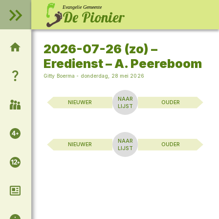
Evangelie Gemeente
De Pionier
2026-07-26 (zo) –
Welkom op onze website!
Eredienst – A. Peereboom
Wie zijn wij?
Gitty Boerma
-
donderdag, 28 mei 2026
NAAR
NIEUWER
OUDER
Samenkomsten
LIJST
Voor de kinderen
NAAR
NIEUWER
OUDER
LIJST
Voor de tieners
Column van Adrie
Algemene informatie