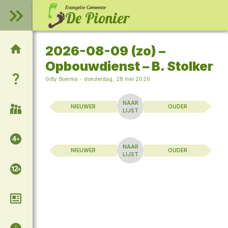
Evangelie Gemeente
De Pionier
2026-08-09 (zo) –
Welkom op onze website!
Opbouwdienst – B. Stolker
Wie zijn wij?
Gitty Boerma
-
donderdag, 28 mei 2026
NAAR
NIEUWER
OUDER
Samenkomsten
LIJST
Voor de kinderen
NAAR
NIEUWER
OUDER
LIJST
Voor de tieners
Column van Adrie
Algemene informatie